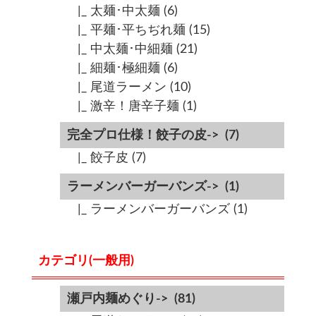
|_ 太麺･中太麺
(6)
|_ 平麺･平ちぢれ麺
(15)
|_ 中太麺･中細麺
(21)
|_ 細麺･極細麺
(6)
|_ 尾道ラーメン
(10)
|_ 激辛！唐辛子麺
(1)
完全プロ仕様！餃子の皮->
(7)
|_ 餃子皮
(7)
ラーメンバーガーバンズ->
(1)
|_ ラーメンバーガーバンズ
(1)
カテゴリ(一般用)
瀬戸内麺めぐり->
(81)