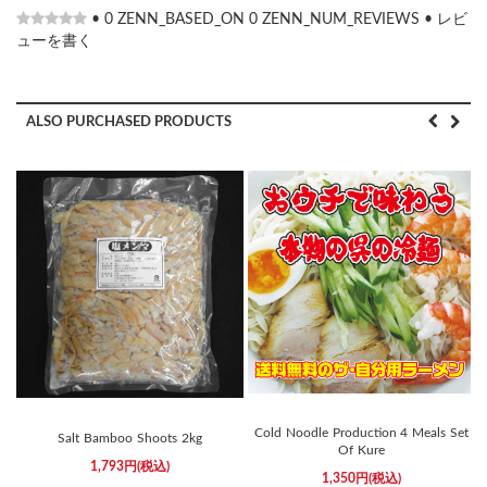
•
0
ZENN_BASED_ON
0
ZENN_NUM_REVIEWS
•
レビ
ューを書く
ALSO PURCHASED PRODUCTS
Cold Noodle Production 4 Meals Set
Salt Bamboo Shoots 2kg
Of Kure
1,793円(税込)
1,350円(税込)