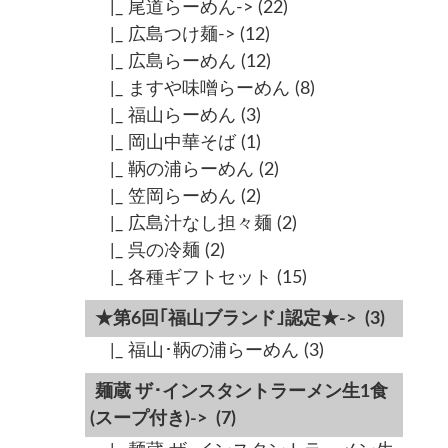
|_ 尾道らーめん->
(22)
|_ 広島つけ麺->
(12)
|_ 広島らーめん
(12)
|_ ますや味噌らーめん
(8)
|_ 福山らーめん
(3)
|_ 岡山中華そば
(1)
|_ 鞆の浦らーめん
(2)
|_ 笠岡らーめん
(2)
|_ 広島汁なし担々麺
(2)
|_ 呉の冷麺
(2)
|_ 各種ギフトセット
(15)
★第6回｢福山ブランド｣認定★->
(3)
|_ 福山･鞆の浦らーめん
(3)
麺蔵 ザ･インスタントラーメン生1食
(スープ付き)->
(7)