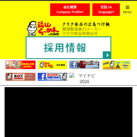
会社概要
言語:JA
Toggle
Company Profile
language
navigat
金ゴマ＆韓国唐辛子10