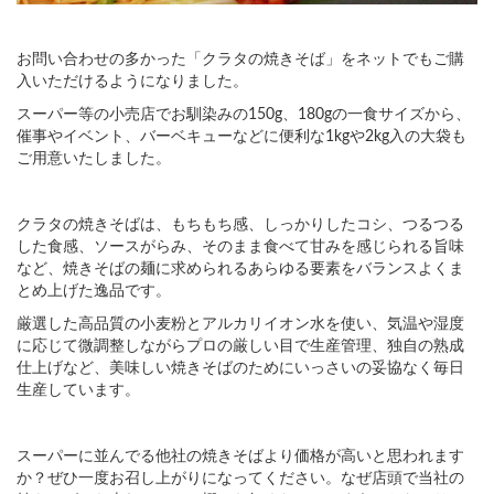
お問い合わせの多かった「クラタの焼きそば」をネットでもご購
入いただけるようになりました。
スーパー等の小売店でお馴染みの150g、180gの一食サイズから、
催事やイベント、バーベキューなどに便利な1kgや2kg入の大袋も
ご用意いたしました。
クラタの焼きそばは、もちもち感、しっかりしたコシ、つるつる
した食感、ソースがらみ、そのまま食べて甘みを感じられる旨味
など、焼きそばの麺に求められるあらゆる要素をバランスよくま
とめ上げた逸品です。
厳選した高品質の小麦粉とアルカリイオン水を使い、気温や湿度
に応じて微調整しながらプロの厳しい目で生産管理、独自の熟成
仕上げなど、美味しい焼きそばのためにいっさいの妥協なく毎日
生産しています。
スーパーに並んでる他社の焼きそばより価格が高いと思われます
か？ぜひ一度お召し上がりになってください。なぜ店頭で当社の