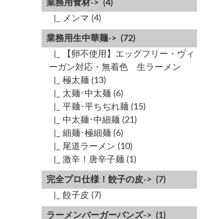
業務用食材->
(4)
|_ メンマ
(4)
業務用生中華麺->
(72)
|_ 【卵不使用】エッグフリー・ヴィ
ーガン対応・無着色 生ラーメン
|_ 極太麺
(13)
|_ 太麺･中太麺
(6)
|_ 平麺･平ちぢれ麺
(15)
|_ 中太麺･中細麺
(21)
|_ 細麺･極細麺
(6)
|_ 尾道ラーメン
(10)
|_ 激辛！唐辛子麺
(1)
完全プロ仕様！餃子の皮->
(7)
|_ 餃子皮
(7)
ラーメンバーガーバンズ->
(1)