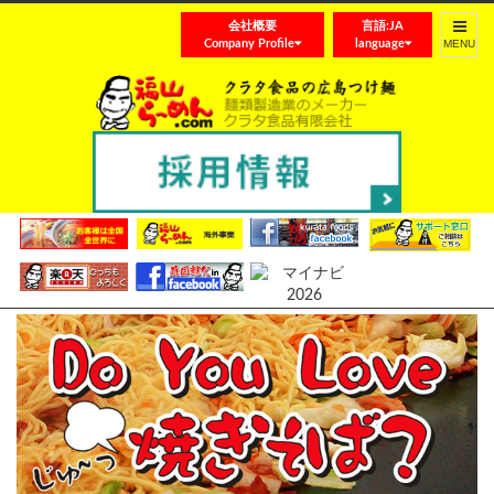
会社概要
言語:JA
Toggle
Company Profile
language
navigat
むし焼きそば180GX10セット