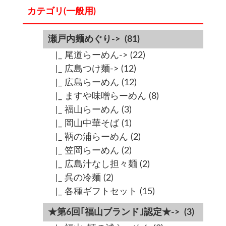
カテゴリ(一般用)
瀬戸内麺めぐり->
(81)
|_ 尾道らーめん->
(22)
|_ 広島つけ麺->
(12)
|_ 広島らーめん
(12)
|_ ますや味噌らーめん
(8)
|_ 福山らーめん
(3)
|_ 岡山中華そば
(1)
|_ 鞆の浦らーめん
(2)
|_ 笠岡らーめん
(2)
|_ 広島汁なし担々麺
(2)
|_ 呉の冷麺
(2)
|_ 各種ギフトセット
(15)
★第6回｢福山ブランド｣認定★->
(3)