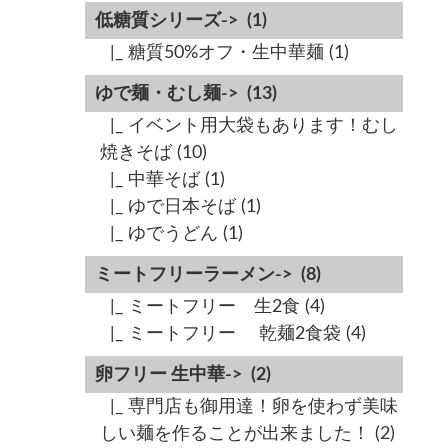
低糖質シリーズ->
(1)
|_ 糖質50%オフ・生中華麺
(1)
ゆで麺・むし麺->
(13)
|_ イベント用大袋もあります！むし
焼きそば
(10)
|_ 中華そば
(1)
|_ ゆで日本そば
(1)
|_ ゆでうどん
(1)
ミートフリーラーメン->
(8)
|_ ミートフリー 生2食
(4)
|_ ミートフリー 乾麺2食袋
(4)
卵フリー 生中華->
(2)
|_ 専門店も御用達！卵を使わず美味
しい麺を作ることが出来ました！
(2)