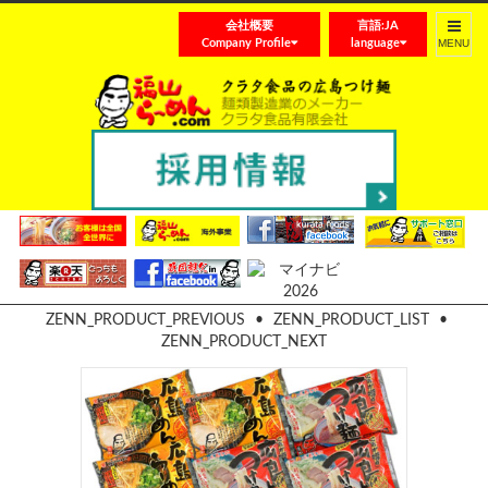
会社概要
言語:JA
Toggle
Company Profile
language
navigat
広島味わい12食セット
ZENN_PRODUCT_PREVIOUS
•
ZENN_PRODUCT_LIST
•
ZENN_PRODUCT_NEXT