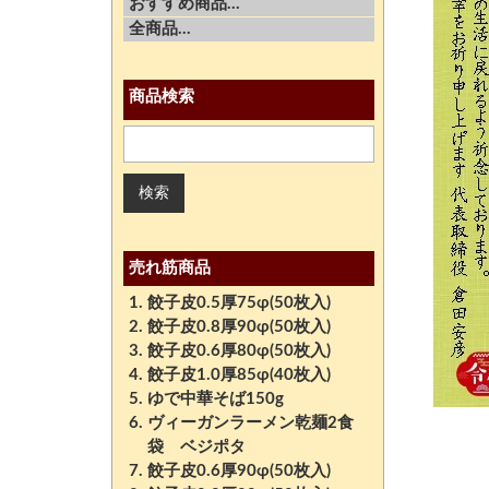
おすすめ商品...
全商品...
商品検索
売れ筋商品
餃子皮0.5厚75φ(50枚入)
餃子皮0.8厚90φ(50枚入)
餃子皮0.6厚80φ(50枚入)
餃子皮1.0厚85φ(40枚入)
ゆで中華そば150g
ヴィーガンラーメン乾麺2食
袋 ベジポタ
餃子皮0.6厚90φ(50枚入)