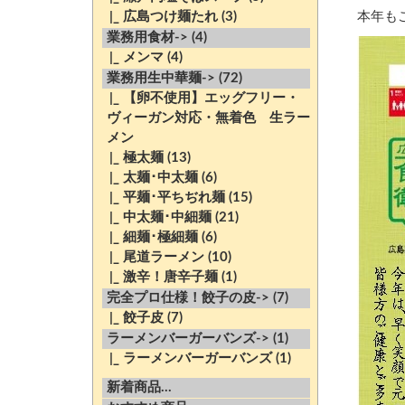
|_ 広島つけ麺たれ
(3)
本年も
業務用食材->
(4)
|_ メンマ
(4)
業務用生中華麺->
(72)
|_ 【卵不使用】エッグフリー・
ヴィーガン対応・無着色 生ラー
メン
|_ 極太麺
(13)
|_ 太麺･中太麺
(6)
|_ 平麺･平ちぢれ麺
(15)
|_ 中太麺･中細麺
(21)
|_ 細麺･極細麺
(6)
|_ 尾道ラーメン
(10)
|_ 激辛！唐辛子麺
(1)
完全プロ仕様！餃子の皮->
(7)
|_ 餃子皮
(7)
ラーメンバーガーバンズ->
(1)
|_ ラーメンバーガーバンズ
(1)
新着商品...