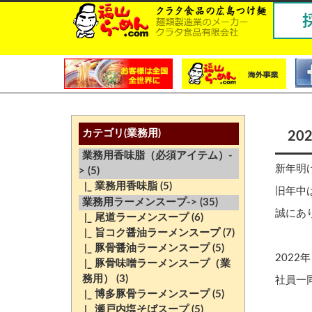
カテゴリ(業務用)
20
業務用香味脂（必須アイテム）-
新年明
>
(5)
|_ 業務用香味脂
(5)
旧年中
業務用ラーメンスープ->
(35)
誠にあ
|_ 尾道ラーメンスープ
(6)
|_ 旨コク醤油ラーメンスープ
(7)
|_ 豚骨醤油ラーメンスープ
(5)
202
|_ 豚骨味噌ラーメンスープ（業
務用）
(3)
社員一
|_ 博多豚骨ラーメンスープ
(5)
|_ 瀬戸内塩そばスープ
(5)