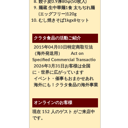
餃子皮0.9厚80φ(50枚入)
麺蔵 生中華麺1食 太ちぢれ麺
(エッグフリー)120g
むし焼きそば1kgx8セット
クラタ食品の活動ご紹介
2015年04月03日特定商取引法
（海外発送用） Act on
Specified Commercial Transactio
2026年3月31日お客様は全国
に・世界に広がっています
イベント・催事もおまかせあれ
海外にも！クラタ食品の海外事業
オンラインのお客様
現在 152 人のゲスト がご来店中
です。