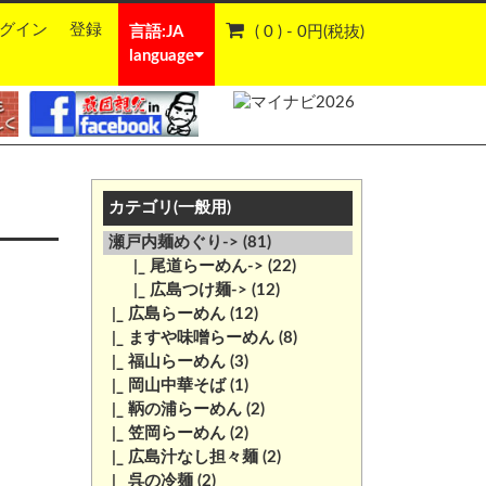
グイン
登録
言語:JA
( 0 ) - 0円(税抜)
language
カテゴリ(一般用)
瀬戸内麺めぐり->
(81)
|_ 尾道らーめん->
(22)
|_ 広島つけ麺->
(12)
|_ 広島らーめん
(12)
|_ ますや味噌らーめん
(8)
|_ 福山らーめん
(3)
|_ 岡山中華そば
(1)
|_ 鞆の浦らーめん
(2)
|_ 笠岡らーめん
(2)
|_ 広島汁なし担々麺
(2)
|_ 呉の冷麺
(2)