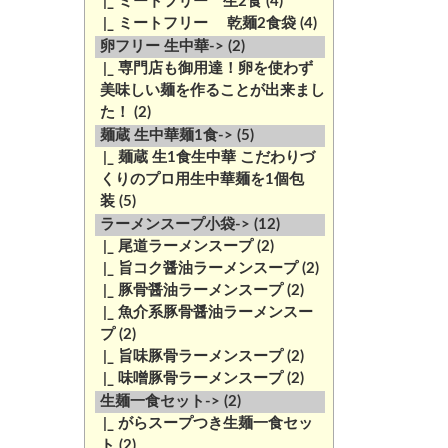
|_ ミートフリー 生2食
(4)
|_ ミートフリー 乾麺2食袋
(4)
卵フリー 生中華->
(2)
|_ 専門店も御用達！卵を使わず
美味しい麺を作ることが出来まし
た！
(2)
麺蔵 生中華麺1食->
(5)
|_ 麺蔵 生1食生中華 こだわりづ
くりのプロ用生中華麺を1個包
装
(5)
ラーメンスープ小袋->
(12)
|_ 尾道ラーメンスープ
(2)
|_ 旨コク醤油ラーメンスープ
(2)
|_ 豚骨醤油ラーメンスープ
(2)
|_ 魚介系豚骨醤油ラーメンスー
プ
(2)
|_ 旨味豚骨ラーメンスープ
(2)
|_ 味噌豚骨ラーメンスープ
(2)
生麺一食セット->
(2)
|_ がらスープつき生麺一食セッ
ト
(2)