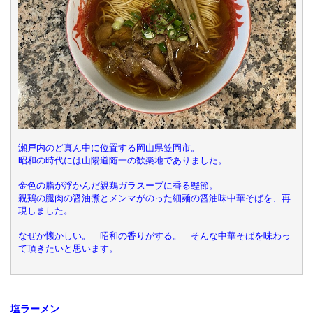
瀬戸内のど真ん中に位置する岡山県笠岡市。

昭和の時代には山陽道随一の歓楽地でありました。

金色の脂が浮かんだ親鶏ガラスープに香る鰹節。

親鶏の腿肉の醤油煮とメンマがのった細麺の醤油味中華そばを、再
現しました。

なぜか懐かしい。　昭和の香りがする。　そんな中華そばを味わっ
て頂きたいと思います。
塩ラーメン