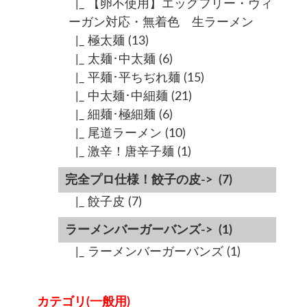
|_ 【卵不使用】エッグフリー・ヴィ
ーガン対応・無着色 生ラーメン
|_ 極太麺
(13)
|_ 太麺･中太麺
(6)
|_ 平麺･平ちぢれ麺
(15)
|_ 中太麺･中細麺
(21)
|_ 細麺･極細麺
(6)
|_ 尾道ラーメン
(10)
|_ 激辛！唐辛子麺
(1)
完全プロ仕様！餃子の皮->
(7)
|_ 餃子皮
(7)
ラーメンバーガーバンズ->
(1)
|_ ラーメンバーガーバンズ
(1)
カテゴリ(一般用)