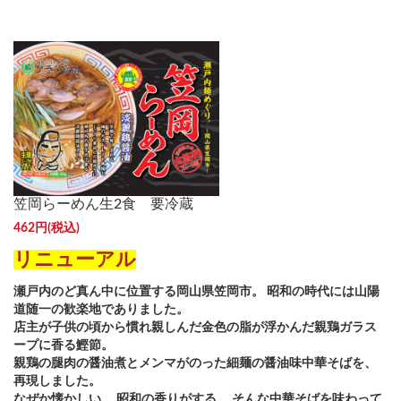
笠岡らーめん生2食 要冷蔵
462円(税込)
リニューアル
瀬戸内のど真ん中に位置する岡山県笠岡市。 昭和の時代には山陽
道随一の歓楽地でありました。
店主が子供の頃から慣れ親しんだ金色の脂が浮かんだ親鶏ガラス
ープに香る鰹節。
親鶏の腿肉の醤油煮とメンマがのった細麺の醤油味中華そばを、
再現しました。
なぜか懐かしい。 昭和の香りがする。 そんな中華そばを味わって