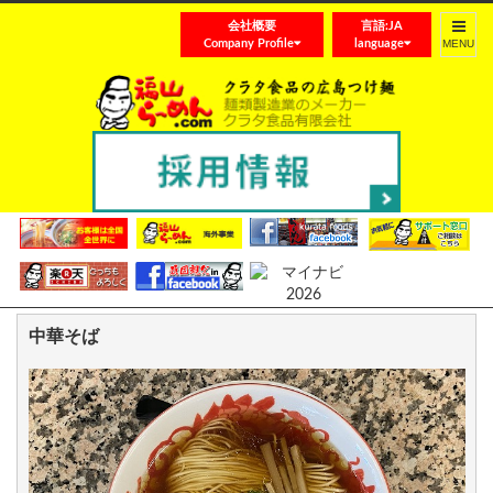
会社概要
言語:JA
Toggle
Company Profile
language
navigat
笠岡らーめん
中華そば