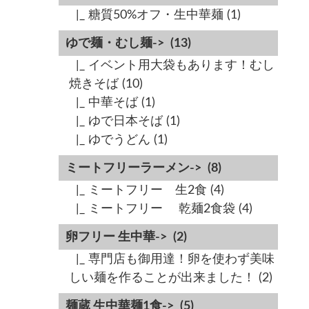
|_ 糖質50%オフ・生中華麺
(1)
ゆで麺・むし麺->
(13)
|_ イベント用大袋もあります！むし
焼きそば
(10)
|_ 中華そば
(1)
|_ ゆで日本そば
(1)
|_ ゆでうどん
(1)
ミートフリーラーメン->
(8)
|_ ミートフリー 生2食
(4)
|_ ミートフリー 乾麺2食袋
(4)
卵フリー 生中華->
(2)
|_ 専門店も御用達！卵を使わず美味
しい麺を作ることが出来ました！
(2)
麺蔵 生中華麺1食->
(5)