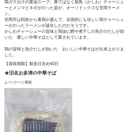
鶏ガラ出汁の醤油スープ、豚ではなく親鳥（かしわ）チャーシュ
ーとメンマとネギがのった姿が、オーソドックスな笠岡ラーメ
ン。
笠岡市は戦前から養鶏が盛んで、全国的にも珍しい鶏チャーシュ
ーがのったラーメンが誕生したのだそうです。
かしわチャーシューの旨味と鶏油に鰹や煮干しの魚介のだしが効
いた 優しい中華そばとして愛されています。
鶏の旨味と魚介だしが効いた おいしい中華そばが出来上がりま
した。
【賞味期限】製造日含め60日
★旧名お多津の中華そば
↓パッケージ裏面