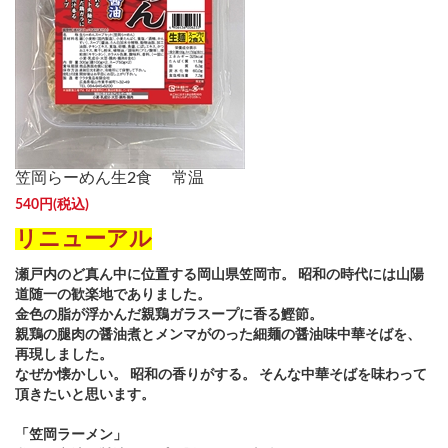
笠岡らーめん生2食 常温
540円(税込)
リニューア
ル
瀬戸内のど真ん中に位置する岡山県笠岡市。 昭和の時代には山陽
道随一の歓楽地でありました。
金色の脂が浮かんだ親鶏ガラスープに香る鰹節。
親鶏の腿肉の醤油煮とメンマがのった細麺の醤油味中華そばを、
再現しました。
なぜか懐かしい。 昭和の香りがする。 そんな中華そばを味わって
頂きたいと思います。
「笠岡ラーメン」